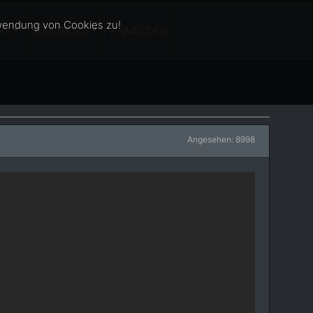
wendung von Cookies zu!
EN
SONSTIGES
ANMELDEN
Angesehen: 8998