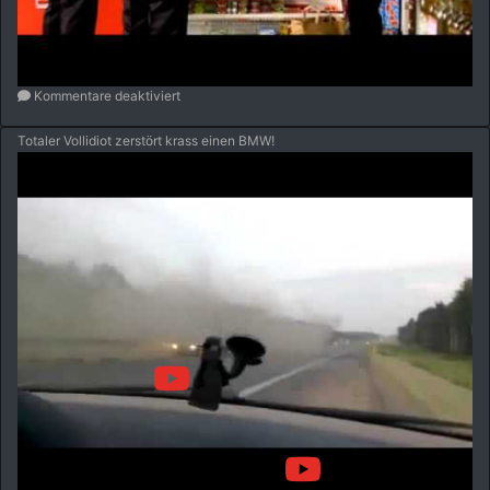
Kommentare deaktiviert
Totaler Vollidiot zerstört krass einen BMW!