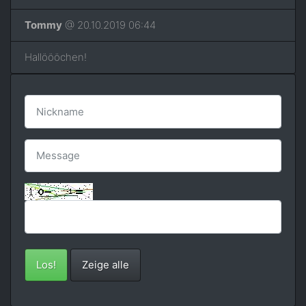
Tommy
@ 20.10.2019 06:44
Hallöööchen!
Los!
Zeige alle