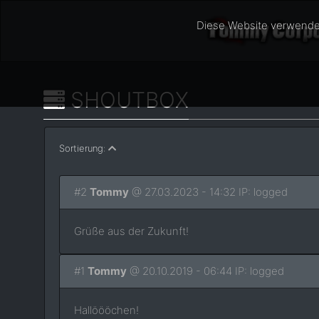
Diese Website verwende
SHOUTBOX
Sortierung:
#2
Tommy
@ 27.03.2023 - 14:32 IP: logged
Grüße aus der Zukunft!
#1
Tommy
@ 20.10.2019 - 06:44 IP: logged
Hallöööchen!