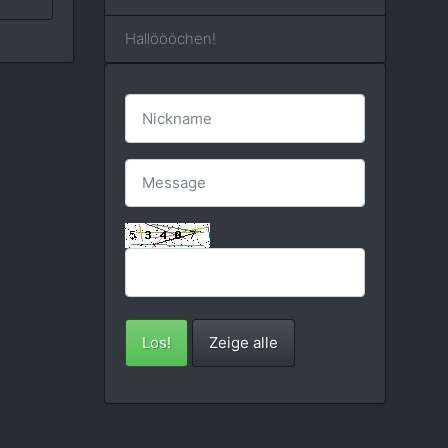
Hallöööchen!
Los!
Zeige alle